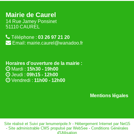
Mairie de Caurel
14 Rue Jamey Ponsinet
51110 CAUREL
Téléphone :
03 26 97 21 20
Email: mairie.caurel@wanadoo.fr
Horaires d'ouverture de la mairie :
Mardi :
15h30 - 19h00
Jeudi :
09h15 - 12h00
Vendredi :
11h00 - 12h00
Mentions légales
Site réalisé et Suivi par lenumeripole.fr
-
Hébergement Internet par Net15
-
Site administrable CMS propulsé par WebSee
-
Conditions Générales
d'Utilisation