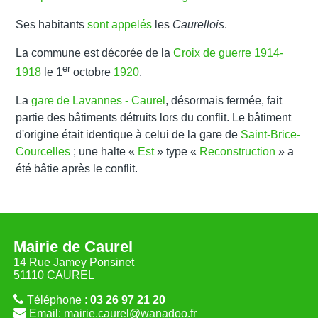
Ses habitants
sont appelés
les
Caurellois
.
La commune est décorée de la
Croix de guerre 1914-
er
1918
le 1
octobre
1920
.
La
gare de Lavannes - Caurel
, désormais fermée, fait
partie des bâtiments détruits lors du conflit. Le bâtiment
d'origine était identique à celui de la gare de
Saint-Brice-
Courcelles
; une halte «
Est
» type «
Reconstruction
» a
été bâtie après le conflit.
Mairie de Caurel
14 Rue Jamey Ponsinet
51110 CAUREL
Téléphone :
03 26 97 21 20
Email: mairie.caurel@wanadoo.fr