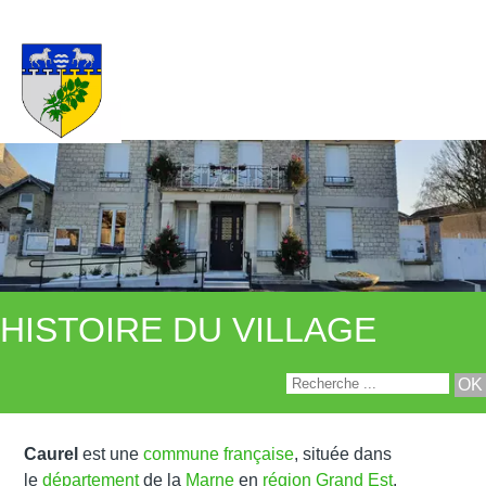
HISTOIRE DU VILLAGE
Caurel
est une
commune française
, située dans
le
département
de la
Marne
en
région
Grand Est
.